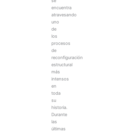
se
sonido
encuentra
para
atravesando
eventos
uno
La
de
organización
los
de
procesos
un
de
evento
reconfiguración
exige
que
estructural
se
más
piense
intensos
mucho
en
en
toda
los
su
detalles,
historia.
pero
existe
Durante
uno
las
que
últimas
acostumbra