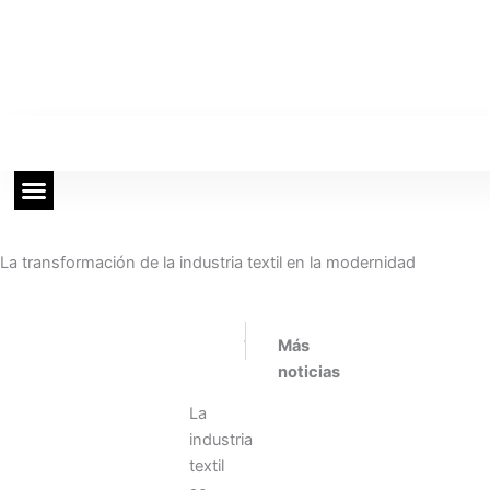
Ir
al
contenido
Actualidad Tecnológica
Mundo Online
La transformación de la industria textil en la modernidad
PROXIMO
PREVIO
Siguiente
Ant
Más
Los hoteles apuestan por la cocina de calidad.
Innovación en materiales de construcción
Alquiler
noticias
de
La
equipos
industria
de
textil