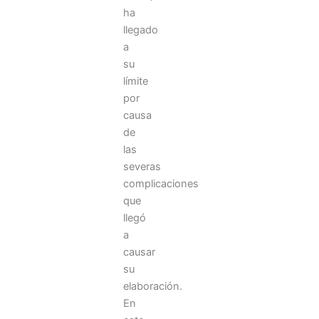
ha
cuidar
llegado
los
a
párpados
su
En
límite
la
por
era
causa
digital,
de
la
mirada
las
se
severas
ha
complicaciones
convertido
que
en
llegó
la
a
principal
causar
víctima
de
su
nuestra
elaboración.
rutina
En
cotidiana.