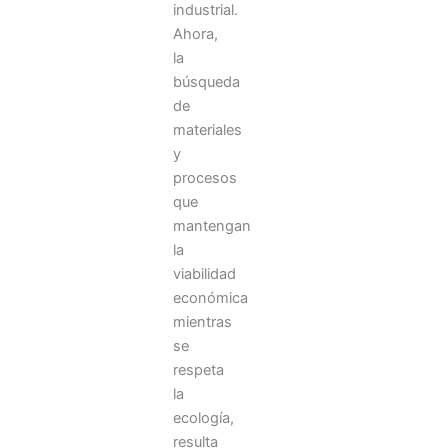
asegurar
industrial.
la
Ahora,
la
modernización
búsqueda
de
de
un
materiales
negocio
y
procesos
privado
que
de
mantengan
salud:
la
claves
viabilidad
para
económica
mientras
crecer
se
de
respeta
forma
la
sostenible
ecología,
La
resulta