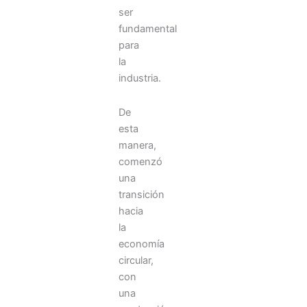
sanidad
ser
privada
fundamental
atraviesa
para
uno
la
de
industria.
los
momentos
de
De
mayor
esta
transformación
manera,
de
comenzó
las
una
últimas
décadas.
transición
Los
hacia
avances
la
tecnológicos
economía
han
circular,
cambiado
con
la
una
manera