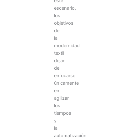
este
Pasamos
escenario,
horas
los
frente
objetivos
a
las
de
pantallas
la
de
modernidad
los
textil
ordenadores,
dejan
revisamos
de
el
enfocarse
teléfono
móvil
únicamente
desde
en
que
agilizar
nos
los
despertamos
tiempos
hasta
y
la
Cómo
automatización