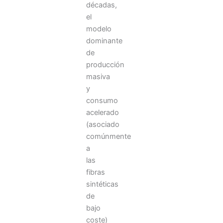
décadas,
a
el
marcar
modelo
las
dominante
diferencias
más
de
de
producción
lo
masiva
que
y
parece
consumo
y
acelerado
que
(asociado
es
el
comúnmente
sonido.
a
Cuando
las
el
fibras
sistema
sintéticas
de
Dispositivos
bajo
para
coste)