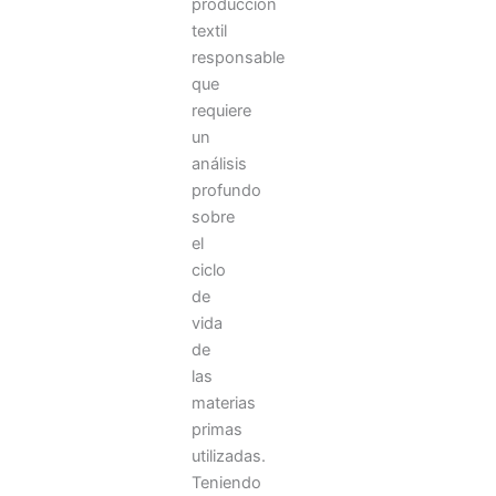
en
producción
que
textil
los
responsable
profesionales
que
diagnostican
requiere
y
un
tratan
análisis
a
sus
profundo
pacientes,
sobre
pero
el
también
ciclo
la
de
vida
de
las
materias
primas
utilizadas.
Teniendo