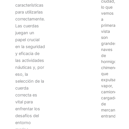
ciudad,
características
lo que
para utilizarlas
vemos
correctamente.
a
primera
Las cuerdas
vista
juegan un
son
papel crucial
grandes
en la seguridad
naves
y eficacia de
de
las actividades
hormigón,
náuticas y, por
chimeneas
que
eso, la
expulsan
selección de la
vapor,
cuerda
camiones
correcta es
cargados
vital para
de
enfrentar los
mercancías
desafíos del
entrando
entorno