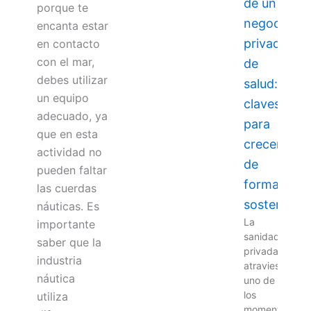
de un
porque te
negocio
encanta estar
privado
en contacto
con el mar,
de
debes utilizar
salud:
un equipo
claves
adecuado, ya
para
que en esta
crecer
actividad no
de
pueden faltar
forma
las cuerdas
sostenible
náuticas. Es
La
importante
sanidad
saber que la
privada
industria
atraviesa
náutica
uno de
los
utiliza
momentos