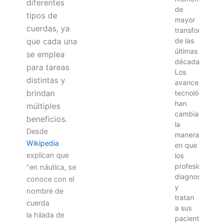
diferentes
de
tipos de
mayor
cuerdas, ya
transformació
de las
que cada una
últimas
se emplea
décadas.
para tareas
Los
distintas y
avances
brindan
tecnológicos
han
múltiples
cambiado
beneficios.
la
Desde
manera
Wikipedia
en que
explican que
los
profesionales
“en náutica, se
diagnostican
conoce con el
y
nombre de
tratan
cuerda
a sus
la hilada de
pacientes,