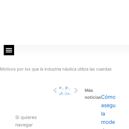
Ir
al
contenido
Actualidad Tecnológica
Mundo Online
Motivos por los que la industria náutica utiliza las cuerdas
PREVIO
PROXIMO
Ant
Siguiente
Más
¿Son seguros los camiones?
Los seguros en la industria
Cómo
noticias
asegurar
la
Si quieres
modernizac
navegar