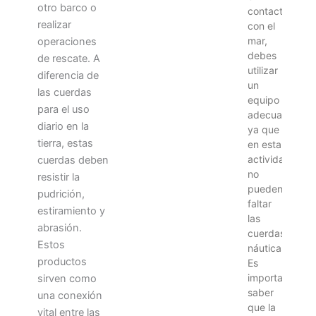
otro barco o
contacto
realizar
con el
mar,
operaciones
debes
de rescate. A
utilizar
diferencia de
un
las cuerdas
equipo
para el uso
adecuado,
diario en la
ya que
tierra, estas
en esta
actividad
cuerdas deben
no
resistir la
pueden
pudrición,
faltar
estiramiento y
las
abrasión.
cuerdas
Estos
náuticas.
productos
Es
importante
sirven como
saber
una conexión
que la
vital entre las