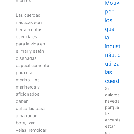
marino.
Motivos
por
Las cuerdas
los
náuticas son
que
herramientas
esenciales
la
para la vida en
industria
el mar y están
náutica
diseñadas
utiliza
específicamente
las
para uso
marino. Los
cuerdas
marineros y
Si
aficionados
quieres
navegar
deben
porque
utilizarlas para
te
amarrar un
encanta
bote, izar
estar
velas, remolcar
en