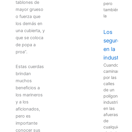
tablones de
pero
mayor grueso
también
la
o fuerza que
los demás en
una cubierta, y
Los
que se coloca
seguros
de popa a
en la
proa”.
industria
Cuando
Estas cuerdas
caminamos
brindan
por las
muchos
calles
beneficios a
de un
los marineros
polígono
y a los
industrial
en las
aficionados,
afueras
pero es
de
importante
cualquier
conocer sus